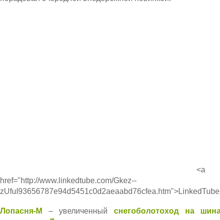
<a
href="http://www.linkedtube.com/Gkez--
zUfuI93656787e94d5451c0d2aeaabd76cfea.htm">LinkedTube
Лопасня-М
– увеличенный
снегоболотоход на шина