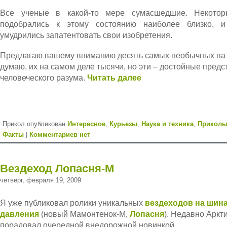
Все ученые в какой-то мере сумасшедшие. Некото
подобрались к этому состоянию наиболее близко, 
умудрились запатентовать свои изобретения.
Предлагаю вашему вниманию десять самых необычных пат
думаю, их на самом деле тысячи, но эти – достойные предс
человеческого разума.
Читать далее
Прикол опубликован
Интересное
,
Курьезы
,
Наука и техника
,
Прикол
Факты
|
Комментариев нет
Вездеход Лопасня-М
четверг, февраля 19, 2009
Я уже публиковал ролики уникальных
вездеходов на шина
давления
(новый Мамонтенок-М,
Лопасня
). Недавно Аркт
порадовал очередной внедорожной новинкой.