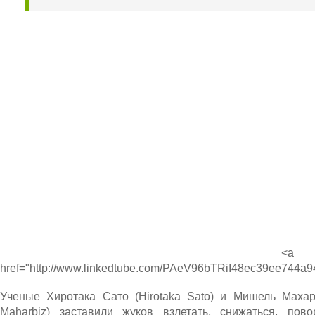
<a
href="http://www.linkedtube.com/PAeV96bTRiI48ec39ee744a
Ученые Хиротака Сато (Hirotaka Sato) и Мишель Махар
Maharbiz) заставили жуков взлетать, снижаться, пово