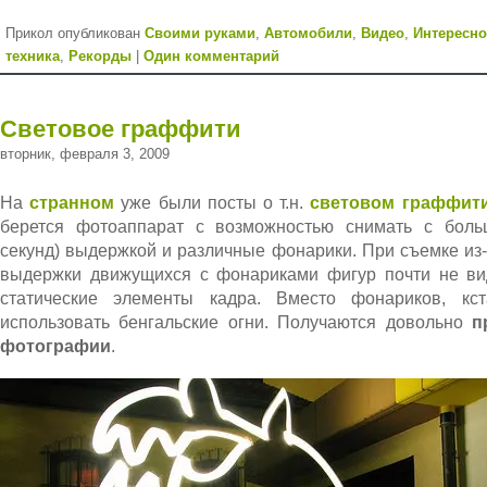
Прикол опубликован
Cвоими руками
,
Автомобили
,
Видео
,
Интересно
техника
,
Рекорды
|
Один комментарий
Световое граффити
вторник, февраля 3, 2009
На
странном
уже были посты о т.н.
световом граффит
берется фотоаппарат с возможностью снимать с боль
секунд) выдержкой и различные фонарики. При съемке из
выдержки движущихся с фонариками фигур почти не вид
статические элементы кадра. Вместо фонариков, кс
использовать бенгальские огни. Получаются довольно
п
фотографии
.