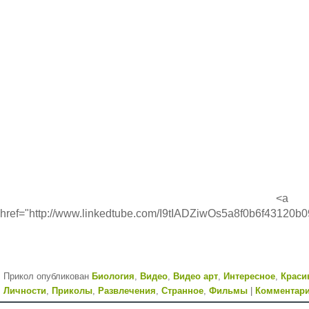
<a
href="http://www.linkedtube.com/I9tIADZiwOs5a8f0b6f43120
Прикол опубликован
Биология
,
Видео
,
Видео арт
,
Интересное
,
Краси
Личности
,
Приколы
,
Развлечения
,
Странное
,
Фильмы
|
Комментари