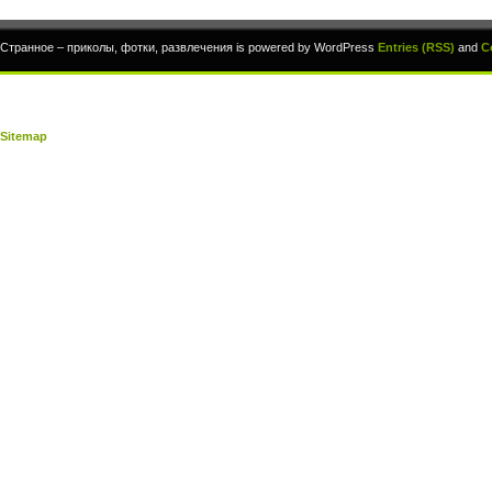
Странное – приколы, фотки, развлечения is powered by WordPress
Entries (RSS)
and
C
Sitemap