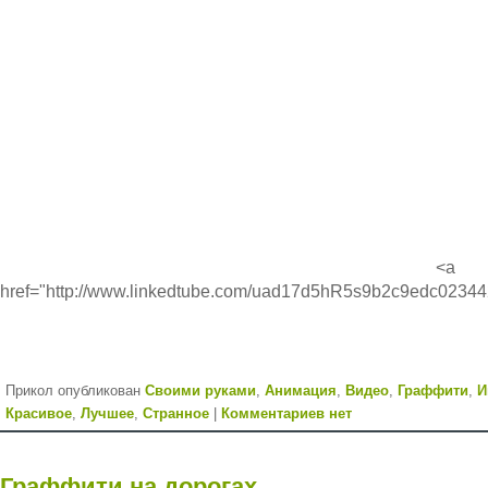
<a
href="http://www.linkedtube.com/uad17d5hR5s9b2c9edc02344
Прикол опубликован
Cвоими руками
,
Анимация
,
Видео
,
Граффити
,
И
Красивое
,
Лучшее
,
Странное
|
Комментариев нет
Граффити на дорогах