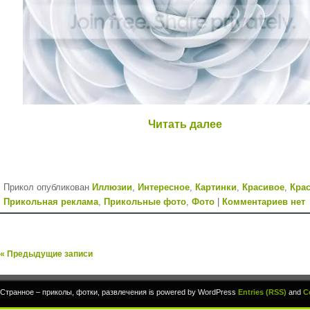
Читать далее
Прикол опубликован
Иллюзии
,
Интересное
,
Картинки
,
Красивое
,
Кра
Прикольная реклама
,
Прикольные фото
,
Фото
|
Комментариев нет
« Предыдущие записи
Странное – приколы, фотки, развлечения is powered by WordPress
Entries (RSS)
and
C