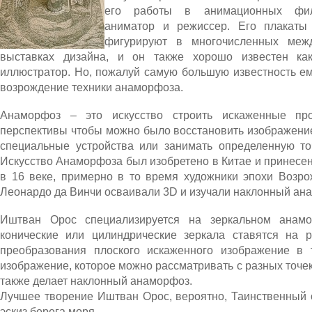
его работы в анимационных фил
аниматор и режиссер. Его плакаты
фигурируют в многочисленных меж
выставках дизайна, и он также хорошо известен ка
иллюстратор. Но, пожалуй самую большую известность е
возрождение техники анаморфоза.
Анаморфоз – это искусство строить искаженные пр
перспективы чтобы можно было восстановить изображени
специальные устройства или занимать определенную то
Искусство Анаморфоза был изобретено в Китае и принесе
в 16 веке, примерно в то время художники эпохи Возро
Леонардо да Винчи осваивали 3D и изучали наклонный ан
Иштван Орос специализируется на зеркальном анамо
конические или цилиндрические зеркала ставятся на р
преобразования плоского искаженного изображение в 
изображение, которое можно рассматривать с разных точек
также делает наклонный анаморфоз.
Лучшее творение Иштван Орос, вероятно, Таинственный 
эскиз берега моря.