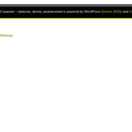
Странное – приколы, фотки, развлечения is powered by WordPress
Entries (RSS)
and
C
Sitemap